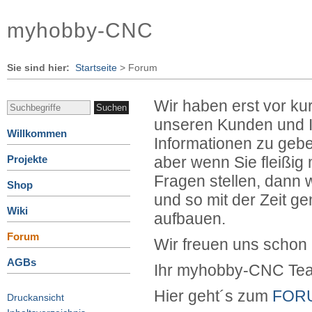
myhobby-CNC
Sie sind hier:
Startseite
>
Forum
Wir haben erst vor ku
unseren Kunden und I
Willkommen
Informationen zu geben
Projekte
aber wenn Sie fleißig 
Fragen stellen, dann 
Shop
und so mit der Zeit 
Wiki
aufbauen.
Forum
Wir freuen uns schon 
AGBs
Ihr myhobby-CNC Te
Hier geht´s zum
FOR
Druckansicht